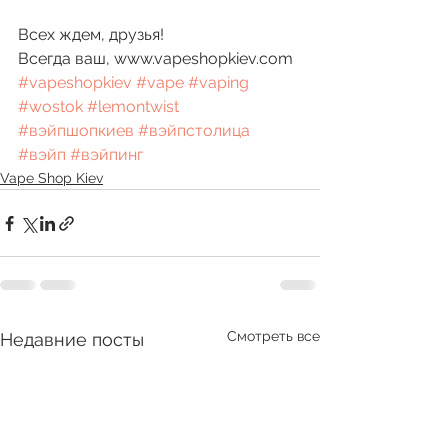
Всех ждем, друзья!
Всегда ваш, www.vapeshopkiev.com 
#vapeshopkiev
#vape
#vaping
#wostok
#lemontwist
#вэйпшопкиев
#вэйпстолица
#вэйп
#вэйпинг
Vape Shop Kiev
Смотреть все
Недавние посты