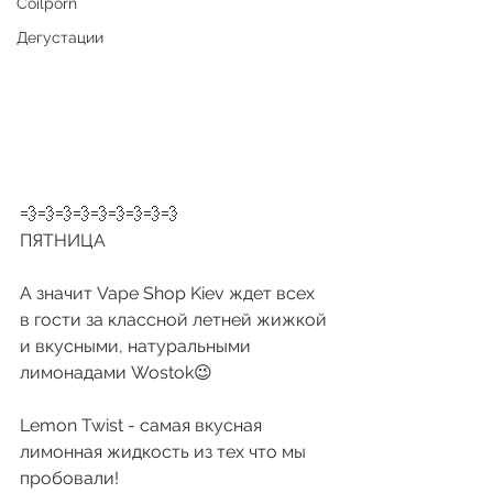
Coilporn
Дегустации
💨💨💨💨💨💨💨💨💨
ПЯТНИЦА
А значит Vape Shop Kiev ждет всех 
в гости за классной летней жижкой 
и вкусными, натуральными 
лимонадами Wostok😉
Lemon Twist - самая вкусная 
лимонная жидкость из тех что мы 
пробовали!