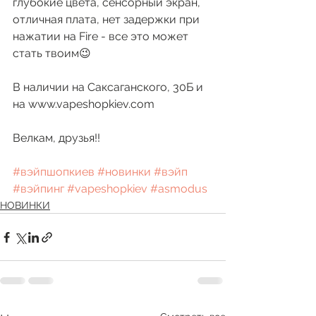
глубокие цвета, сенсорный экран, 
отличная плата, нет задержки при 
нажатии на Fire - все это может 
стать твоим😉
В наличии на Саксаганского, 30Б и 
на www.vapeshopkiev.com
Велкам, друзья!!
#вэйпшопкиев
#новинки
#вэйп
#вэйпинг
#vapeshopkiev
#asmodus
НОВИНКИ