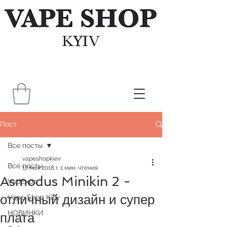
Пост
Все посты
vapeshopkiev
Все посты
17 мая 2018 г.
1 мин. чтения
Asmodus Minikin 2 -
VapExpo
отличный дизайн и супер
Vape Shop Kiev
НОВИНКИ
плата