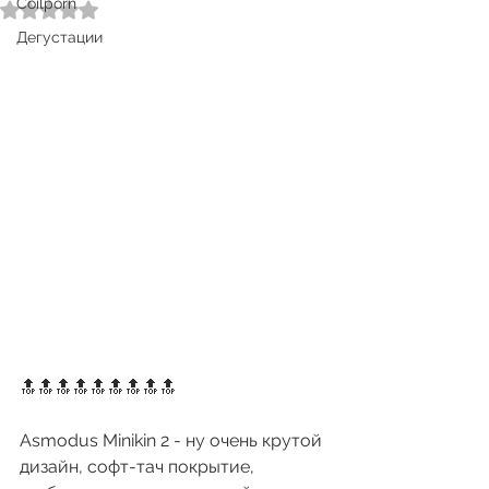
Coilporn
Оценка: не число из 5 звезд.
Дегустации
🔝🔝🔝🔝🔝🔝🔝🔝🔝
Asmodus Minikin 2 - ну очень крутой 
дизайн, софт-тач покрытие, 