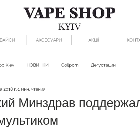
ВАЙСИ
АКСЕСУАРИ
АКЦІЇ
КОНТ
op Kiev
НОВИНКИ
Coilporn
Дегустации
я 2018 г.
1 мин. чтения
кий Минздрав поддержа
 мультиком
з 5 звезд.