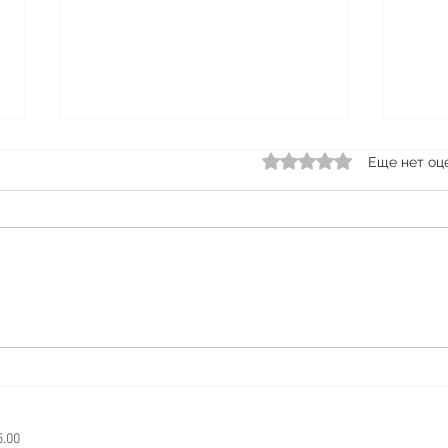
Акция по переработке
Оценка: 0 из 5 звезд.
Еще нет оц
пластика
♻️♻️♻️♻️♻️♻️♻️♻️♻️♻️♻️♻️♻️♻️♻️♻️
СПА
НЕ ОСТАВЛЯЙ ЗА СОБОЙ
НИЧЕГО КРОМЕ ОБЛАКА
Друзья, сегодня хотим еще раз
напомнить вам про нашу
акцию с...
5.00