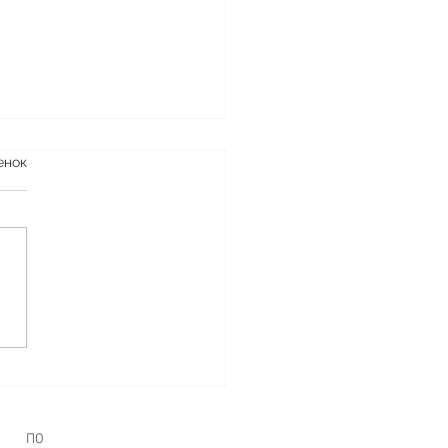
енок
СИБО!
ПО