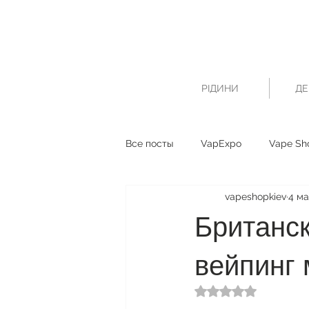
РІДИНИ
ДЕ
Все посты
VapExpo
Vape Sh
vapeshopkiev
4 ма
Британс
вейпинг
Оценка: не число и