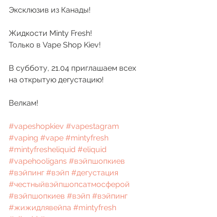
Эксклюзив из Канады!
Жидкости Minty Fresh!
Только в Vape Shop Kiev!
В субботу, 21.04 приглашаем всех 
на открытую дегустацию!
Велкам!
#vapeshopkiev
#vapestagram
#vaping
#vape
#mintyfresh
#mintyfresheliquid
#eliquid
#vapehooligans
#вэйпшопкиев
#вэйпинг
#вэйп
#дегустация
#честныйвэйпшопсатмосферой
#вэйпшопкиев
#вэйп
#вэйпинг
#жижидлявейпа
#mintyfresh