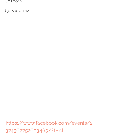
Coilporn
Дегустации
https://www.facebook.com/events/2
374367752603465/?ti=icl