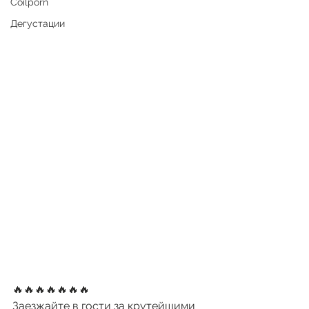
Coilporn
Дегустации
🔥🔥🔥🔥🔥🔥🔥
Заезжайте в гости за крутейшими 