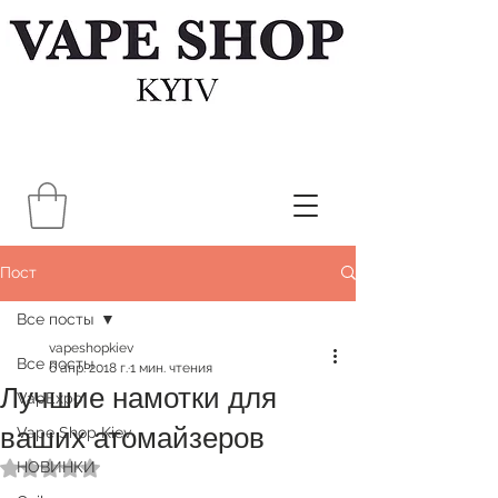
Пост
Все посты
vapeshopkiev
Все посты
6 апр. 2018 г.
1 мин. чтения
Лучшие намотки для
VapExpo
ваших атомайзеров
Vape Shop Kiev
НОВИНКИ
Оценка: не число из 5 звезд.