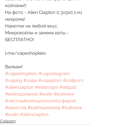
койлами!!
На фото - Alien Clapton 0,3x3x0,1 из 
нихрома!
Намотки на любой вкус. 
Микрокойлы и замена ваты - 
БЕСПЛАТНО!
t.me/vapeshopkiev
Велкам!
#vapeshopkiev
#vapestagram
#vaping
#vape
#vapeporn
#coilporn
#alienclapton
#instavape
#eliquid
#вэйпшопкиев
#вэйп
#вэйпинг
#честныйвэйпшопсатмосферой
#намотка
#вэйпшопкиев
#вэйпинг
#вэйп
#alienclapton
Coilporn