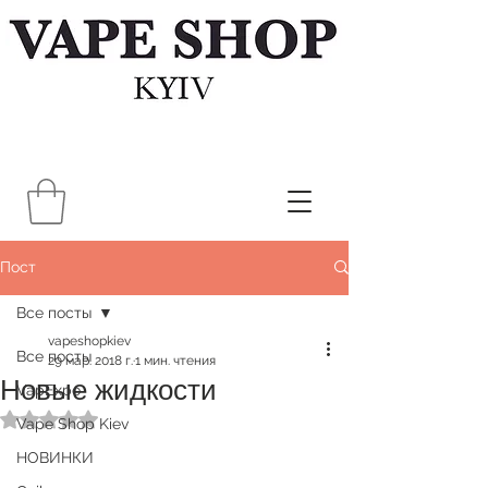
Пост
Все посты
vapeshopkiev
Все посты
29 мар. 2018 г.
1 мин. чтения
Новые жидкости
VapExpo
Оценка: не число из 5 звезд.
Vape Shop Kiev
НОВИНКИ