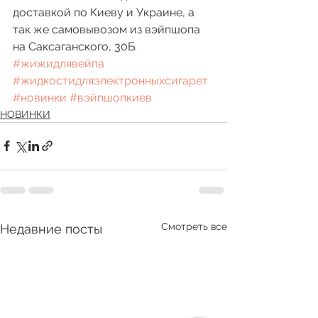
доставкой по Киеву и Украине, а 
так же самовывозом из вэйпшопа 
на Саксаганского, 30Б.
#жижидлявейпа
#жидкостидляэлектронныхсигарет
#новинки
#вэйпшопкиев
НОВИНКИ
Смотреть все
Недавние посты