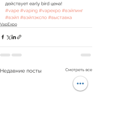
действует early bird цена! 
#vape
#vaping
#vapexpo
#вэйпинг
#вэйп
#вэйпэкспо
#выставка
VapExpo
Смотреть все
Недавние посты