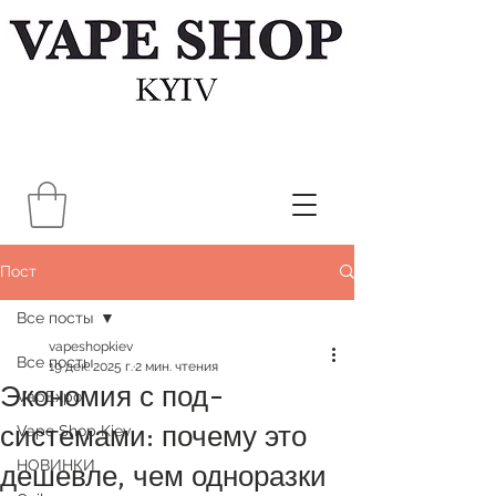
Пост
Все посты
vapeshopkiev
Все посты
19 дек. 2025 г.
2 мин. чтения
Экономия с под-
VapExpo
системами: почему это
Vape Shop Kiev
НОВИНКИ
дешевле, чем одноразки