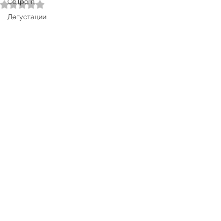
Coilporn
Оценка: не число из 5 звезд.
Дегустации