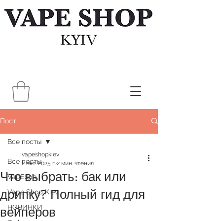
Пост
Все посты
vapeshopkiev
Все посты
2 окт. 2025 г.
2 мин. чтения
Что выбрать: бак или
VapExpo
дрипку? Полный гид для
Vape Shop Kiev
НОВИНКИ
вейперов