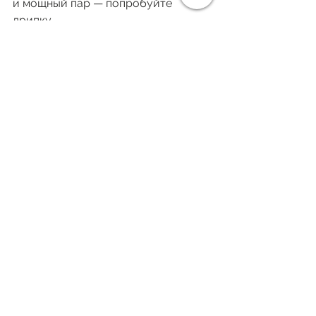
и мощный пар — попробуйте 
дрипку.
Если вы хотите 
купить вейп в 
Киеве
, подобрать жидкости или 
разобраться, 
какой никотин 
выбрать
, заходите в 
специализированные магазины. Там 
помогут выбрать устройство под 
ваши задачи и вкусы.
Смотреть все
Недавние посты