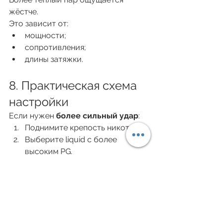
жёстче.
Это зависит от:
мощности;
сопротивления;
длины затяжки.
8. Практическая схема 
настройки
Если нужен 
более сильный удар
:
Поднимите крепость никотина.
Выберите liquid с более 
высоким PG.
Используйте MTL.
Закройте airflow.
Немного увеличьте мощность.
Если нужен 
более мягкий hit
:
Снизьте крепость.