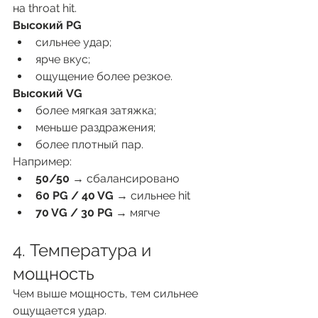
на throat hit.
Высокий PG
сильнее удар;
ярче вкус;
ощущение более резкое.
Высокий VG
более мягкая затяжка;
меньше раздражения;
более плотный пар.
Например:
50/50
 → сбалансировано
60 PG / 40 VG
 → сильнее hit
70 VG / 30 PG
 → мягче
4. Температура и 
мощность
Чем выше мощность, тем сильнее 
ощущается удар.