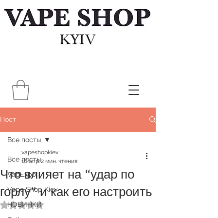
Пост
Все посты
vapeshopkiev
Все посты
16 апр.
2 мин. чтения
Что влияет на “удар по
VapExpo
горлу” и как его настроить
Vape Shop Kiev
НОВИНКИ
Оценка: не число из 5 звезд.