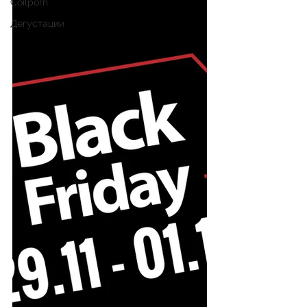
Coilporn
Дегустации