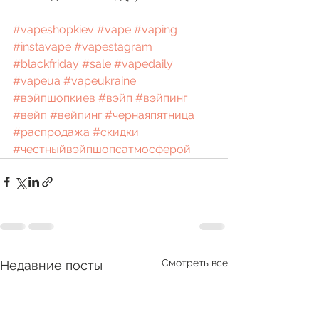
#vapeshopkiev
#vape
#vaping
#instavape
#vapestagram
#blackfriday
#sale
#vapedaily
#vapeua
#vapeukraine
#вэйпшопкиев
#вэйп
#вэйпинг
#вейп
#вейпинг
#чернаяпятница
#распродажа
#скидки
#честныйвэйпшопсатмосферой
Смотреть все
Недавние посты