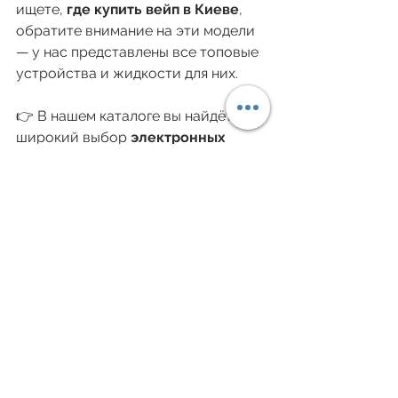
ищете, 
где купить вейп в Киеве
, 
обратите внимание на эти модели 
— у нас представлены все топовые 
устройства и жидкости для них.
👉 В нашем каталоге вы найдёте 
широкий выбор 
электронных 
сигарет, жидкостей и под-
систем
 по отличным ценам.
Смотреть все
Недавние посты