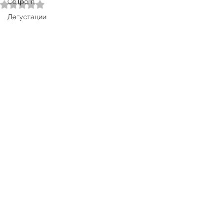
Coilporn
Оценка: не число из 5 звезд.
Дегустации