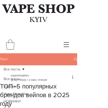
Пост
Все посты
vapeshopkiev
Все посты
31 окт. 2025 г.
2 мин. чтения
ТОП-5 популярных
VapExpo
брендов вейпов в 2025
Vape Shop Kiev
НОВИНКИ
году