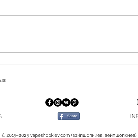
Как правильно перевозить и
Что 
хранить вейп в поездках
не в
5.00
Б
IN
Share
© 2015–2025 vapeshopkiev.com (вэйпшопкиев, вейпшопкиев)