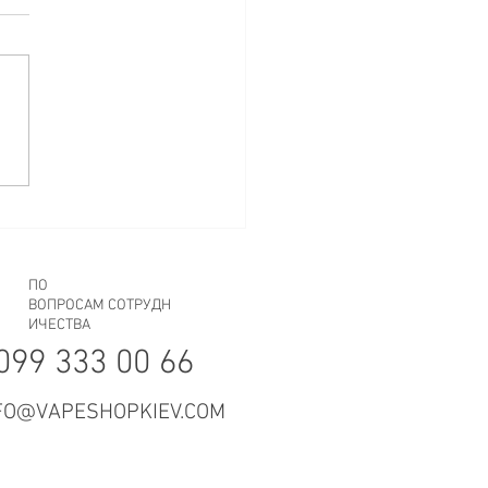
делать, если устройство
идит картридж
ПО
ВОПРОСАМ СОТРУДН
ИЧЕСТВА
099 333 00 66
FO@VAPESHOPKIEV.COM