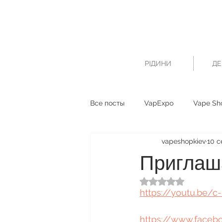
РІДИНИ
ДЕ
Все посты
VapExpo
Vape Sh
vapeshopkiev
10 с
Приглаш
Оценка: не число и
https://youtu.be/c
https://www.faceb