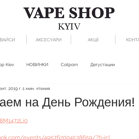
ВАЙСИ
АКСЕСУАРИ
АКЦІЇ
КОНТ
op Kiev
НОВИНКИ
Coilporn
Дегустации
ент. 2019 г.
1 мин. чтения
аем на День Рождения!
з 5 звезд.
-8M1472Li0
ook.com/events/495762004538659/?ti=icl