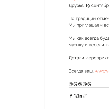
Друзья, 19 сентябр
По традиции отмеч
Мы приглашаем всех
Мы как всегда буд
музыку и веселитьс
Детали мероприяти
Всегда ваш, 
www.v
😘😘😘😘😘