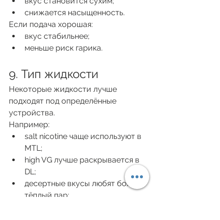
вкус становится сухим;
снижается насыщенность.
Если подача хорошая:
вкус стабильнее;
меньше риск гарика.
9. Тип жидкости
Некоторые жидкости лучше 
подходят под определённые 
устройства.
Например:
salt nicotine чаще используют в 
MTL;
high VG лучше раскрывается в 
DL;
десертные вкусы любят более 
тёплый пар;
ментол лучше ощущается на 
более холодной тяге.