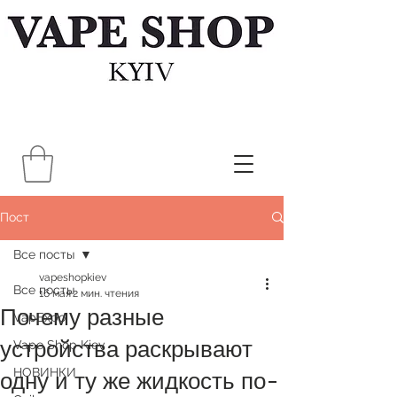
Пост
Все посты
vapeshopkiev
Все посты
16 мая
2 мин. чтения
Почему разные
VapExpo
устройства раскрывают
Vape Shop Kiev
НОВИНКИ
одну и ту же жидкость по-