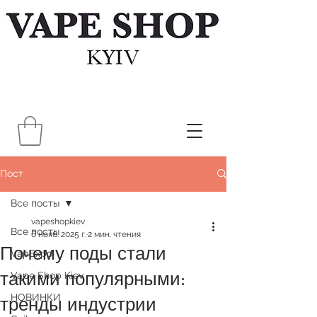
Пост
Все посты
vapeshopkiev
Все посты
6 нояб. 2025 г.
2 мин. чтения
Почему поды стали
VapExpo
такими популярными:
Vape Shop Kiev
НОВИНКИ
тренды индустрии