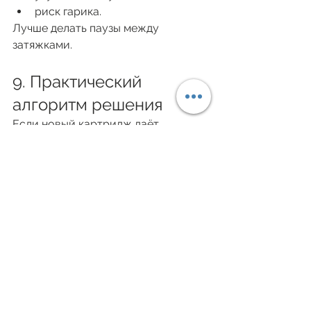
риск гарика.
Лучше делать паузы между 
затяжками.
9. Практический 
алгоритм решения
Если новый картридж даёт 
странный вкус:
Дайте ему пропитаться 5–10 
минут.
Сделайте несколько мягких 
затяжек.
Проверьте жидкость.
Уменьшите мощность.
Делайте паузы между 
затяжками.
Если вкус не исчезает — замените 
картридж.