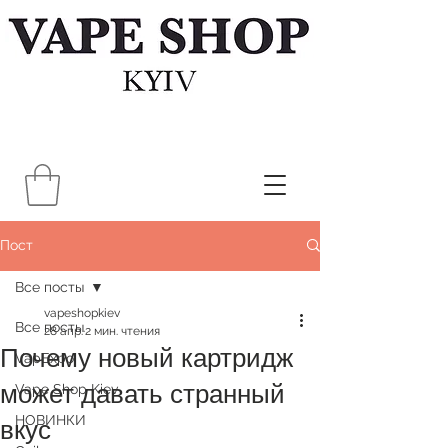
Пост
Все посты
vapeshopkiev
Все посты
28 апр.
2 мин. чтения
Почему новый картридж
VapExpo
может давать странный
Vape Shop Kiev
НОВИНКИ
вкус