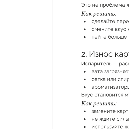
Это не проблема ж
Как решить:
сделайте пере
смените вкус 
пейте больше
2. Износ ка
Испаритель — рас
вата загрязняе
сетка или спи
ароматизаторы
Вкус становится м
Как решить:
замените карт
не ждите силь
используйте ж