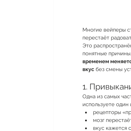
Многие вейперы ст
перестаёт радоват
Это распространён
понятные причины.
временем меняет
вкус
 без смены ус
1. Привыкан
Одна из самых час
используете один и
рецепторы «п
мозг перестаё
вкус кажется 