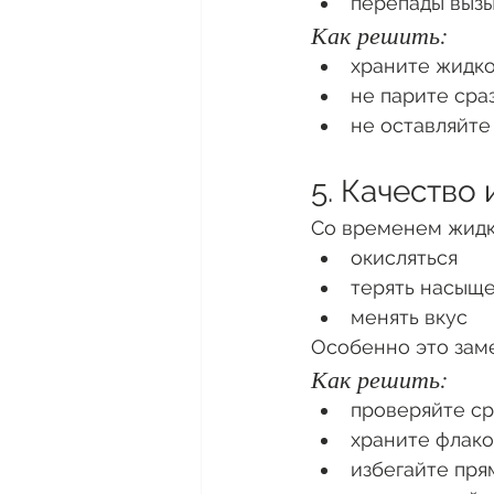
перепады выз
Как решить:
храните жидко
не парите сра
не оставляйте
5. Качество
Со временем жидк
окисляться
терять насыщ
менять вкус
Особенно это зам
Как решить:
проверяйте ср
храните флако
избегайте пря