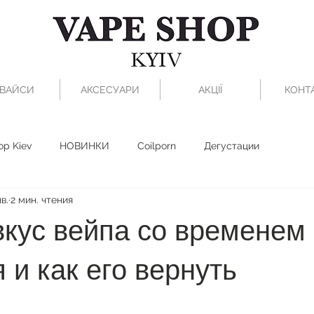
ВАЙСИ
АКСЕСУАРИ
АКЦІЇ
КОНТ
op Kiev
НОВИНКИ
Coilporn
Дегустации
в.
2 мин. чтения
вкус вейпа со временем
 и как его вернуть
з 5 звезд.