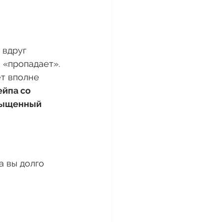
 вдруг 
 «пропадает». 
т вполне 
ейпа со 
сыщенный 
 вы долго 