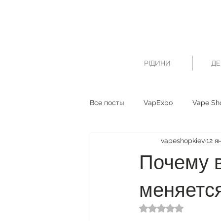
РІДИНИ
ДЕ
Все посты
VapExpo
Vape Sh
vapeshopkiev
12 ян
Почему 
меняется
Оценка: не число и