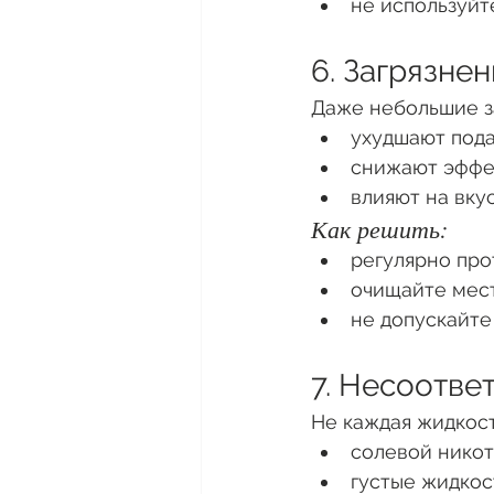
не используйт
6. Загрязне
Даже небольшие з
ухудшают пода
снижают эффе
влияют на вку
Как решить:
регулярно про
очищайте мес
не допускайте
7. Несоотве
Не каждая жидкост
солевой никот
густые жидкос