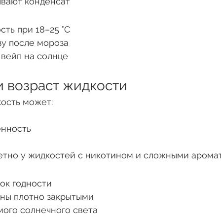
ывают конденсат
сть при 18–25 °C
зу после мороза
 вейп на солнце
 и возраст жидкости
ость может:
енность
етно у жидкостей с никотином и сложными арома
ок годности
ны плотно закрытыми
мого солнечного света