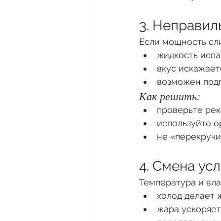
3. Неправи
Если мощность сли
жидкость испа
вкус искажает
возможен подг
Как решить:
проверьте ре
используйте 
не «перекруч
4. Смена у
Температура и вла
холод делает 
жара ускоряет