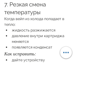
7. Резкая смена 
температуры
Когда вейп из холода попадает в 
тепло:
жидкость разжижается
давление внутри картриджа 
меняется
появляется конденсат
Как исправить:
дайте устройству 
адаптироваться 10–15 минут
не парите сразу после улицы 
зимой
8. Чек-лист: как убрать 
«плевки» полностью
Проверьте уровень жидкости