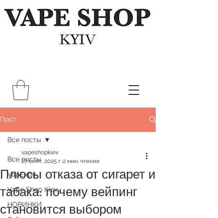
Пост
Все посты
vapeshopkiev
Все посты
27 сент. 2025 г.
2 мин. чтения
Плюсы отказа от сигарет и
VapExpo
табака: почему вейпинг
Vape Shop Kiev
НОВИНКИ
становится выбором