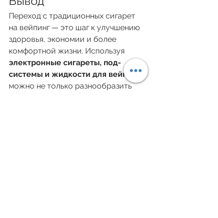
Вывод
Переход с традиционных сигарет 
на вейпинг — это шаг к улучшению 
здоровья, экономии и более 
комфортной жизни. Используя 
электронные сигареты, под-
системы и жидкости для вейпа
, 
можно не только разнообразить 
свой опыт, но и постепенно 
бросить курить
.
Если вы планируете 
купить вейп в 
Киеве
 или хотите попробовать 
новые вкусы, обращайтесь в 
специализированные магазины — 
там помогут выбрать устройство, 
объяснят, 
сколько мг никотина 
выбрать
, и предложат лучшие 
жидкости.