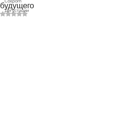
Coilporn
будущего
Дегустации
Оценка: не число из 5 звезд.