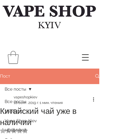
Пост
Все посты
vapeshopkiev
Все посты
18 сент. 2019 г.
1 мин. чтения
Китайский чай уже в
VapExpo
наличии
Vape Shop Kiev
НОВИНКИ
Оценка: не число из 5 звезд.