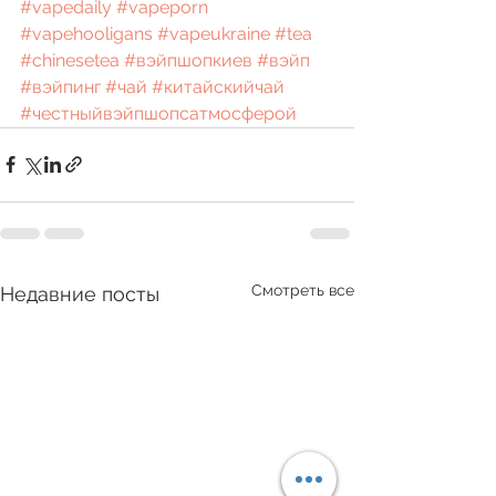
#vapedaily
#vapeporn
#vapehooligans
#vapeukraine
#tea
#chinesetea
#вэйпшопкиев
#вэйп
#вэйпинг
#чай
#китайскийчай
#честныйвэйпшопсатмосферой
Смотреть все
Недавние посты