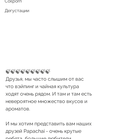
Coilporn
Дегустации
🍃🍃🍃🍃🍃🍃🍃🍃🍃
Друзья, мы часто слышим от вас 
что вэйпинг и чайная культура 
ходят очень рядом. И там и там есть 
невероятное множество вкусов и 
ароматов. 
И мы хотим представить вам наших 
друзей Papachai - очень крутые 
ребята, большие любители 