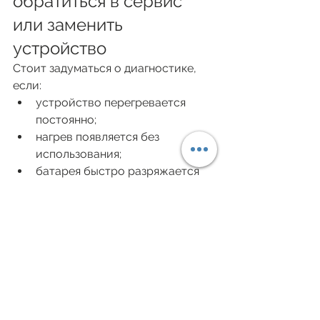
обратиться в сервис 
или заменить 
устройство
Стоит задуматься о диагностике, 
если:
устройство перегревается 
постоянно;
нагрев появляется без 
использования;
батарея быстро разряжается 
одновременно с перегревом;
корпус заметно 
деформировался или появился 
необычный запах.
В таких случаях дальнейшее 
использование может быть 
небезопасным.