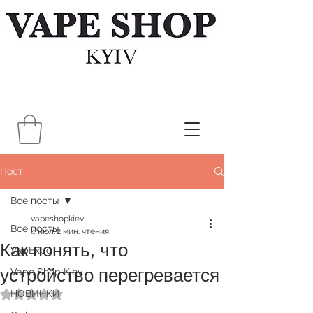
Пост
Все посты
vapeshopkiev
Все посты
4 июл.
2 мин. чтения
Как понять, что
VapExpo
устройство перегревается
Vape Shop Kiev
НОВИНКИ
Оценка: не число из 5 звезд.