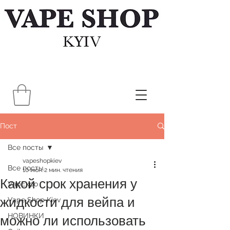
Пост
Все посты
vapeshopkiev
Все посты
10 июн.
2 мин. чтения
Какой срок хранения у
VapExpo
жидкости для вейпа и
Vape Shop Kiev
НОВИНКИ
можно ли использовать