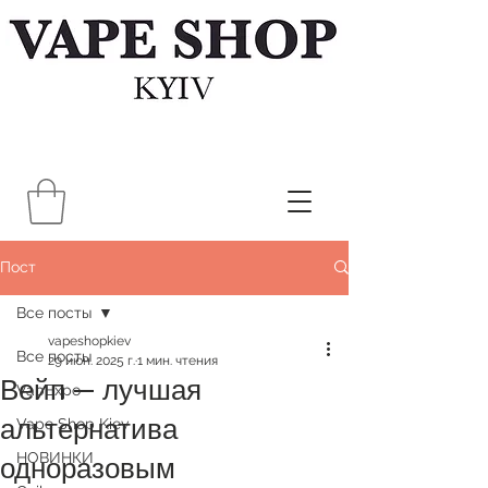
Пост
Все посты
vapeshopkiev
Все посты
29 июн. 2025 г.
1 мин. чтения
Вейп — лучшая
VapExpo
альтернатива
Vape Shop Kiev
НОВИНКИ
одноразовым