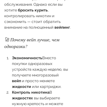
обслуживания. Однако если вы 
хотите 
бросить курить
, 
контролировать никотин и 
сэкономить — стоит обратить 
внимание на полноценный 
вейпинг
.
🚀 Почему вейп лучше, чем 
одноразки?
Экономичность
Вместо 
покупки одноразовых 
устройств каждую неделю, вы 
получаете многоразовый 
вейп
 и просто меняете 
жидкости
 или картриджи.
Контроль никотина
В 
жидкостях
 вы выбираете 
нужную крепость и можете 