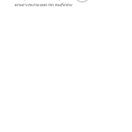
консультацию по выбору 
мощности и никотина
👉 Не знаете, 
сколько мг никотина 
выбрать
, какой аккумулятор лучше 
— пишите, поможем! Мы подберем 
всё — от 
жижи для вейпа
 до 
надежной батареи.
Смотреть все
Недавние посты