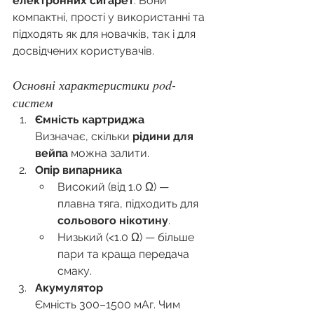
електронних сигарет
. Вони 
компактні, прості у використанні та 
підходять як для новачків, так і для 
досвідчених користувачів.
Основні характеристики pod-
систем
Ємність картриджа
Визначає, скільки 
рідини для 
вейпа
 можна залити.
Опір випарника
Високий (від 1.0 Ω) — 
плавна тяга, підходить для 
сольового нікотину
.
Низький (<1.0 Ω) — більше 
пари та краща передача 
смаку.
Акумулятор
Ємність 300–1500 мАг. Чим 