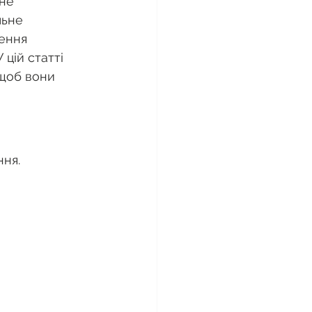
не 
льне 
ення 
цій статті 
 щоб вони 
ння.