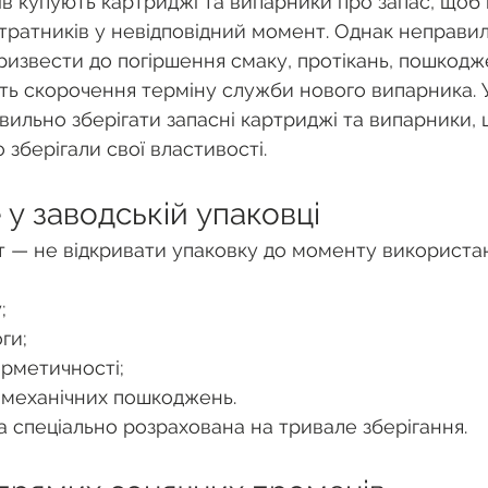
ів купують картриджі та випарники про запас, щоб 
тратників у невідповідний момент. Однак неправи
ризвести до погіршення смаку, протікань, пошкодж
іть скорочення терміну служби нового випарника. У 
вильно зберігати запасні картриджі та випарники,
зберігали свої властивості.
е у заводській упаковці
 — не відкривати упаковку до моменту використа
;
ги;
рметичності;
механічних пошкоджень.
а спеціально розрахована на тривале зберігання.