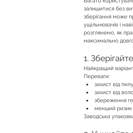
Багато користувач
залишитися без ви
зберігання може п
ущільнювачів і нав
розглянемо, як пра
максимально довго 
1. Зберігайт
Найкращий варіант
Переваги:
захист від пилу
захист від воло
збереження ге
менший ризик 
Заводська упаковк