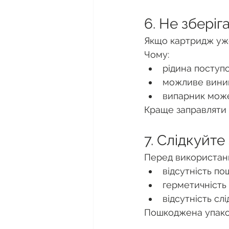
6. Не збері
Якщо картридж уже
Чому:
рідина поступо
можливе виник
випарник може
Краще заправляти
7. Слідкуйте
Перед використан
відсутність п
герметичність
відсутність слі
Пошкоджена упаков