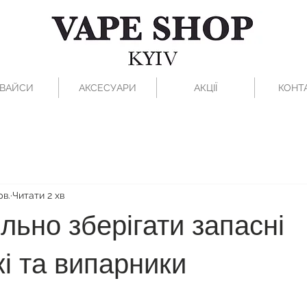
ВАЙСИ
АКСЕСУАРИ
АКЦІЇ
КОНТ
рв.
Читати 2 хв
льно зберігати запасні
і та випарники
рок.