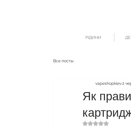
РІДИНИ
ДЕ
Все посты
vapeshopkiev
2 че
Як прави
картридж
Оцінка: NaN з 5 зі