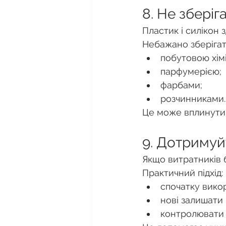
8. Не зберіг
Пластик і силікон 
Небажано зберігати
побутовою хім
парфумерією;
фарбами;
розчинниками.
Це може вплинути 
9. Дотримуй
Якщо витратників б
Практичний підхід:
спочатку викор
нові залишати 
контролювати 