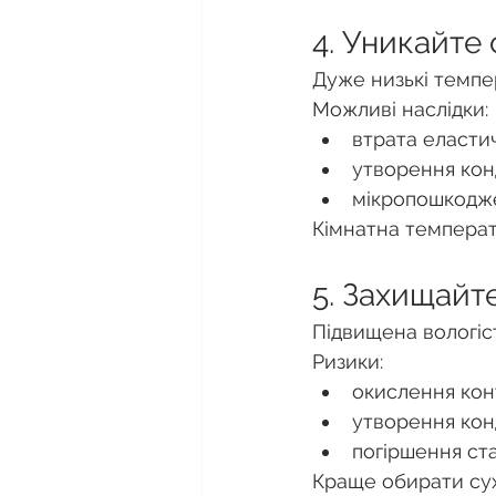
4. Уникайте
Дуже низькі темпе
Можливі наслідки:
втрата еластич
утворення конд
мікропошкодже
Кімнатна темпера
5. Захищайте
Підвищена вологіс
Ризики:
окислення конт
утворення кон
погіршення ст
Краще обирати сух