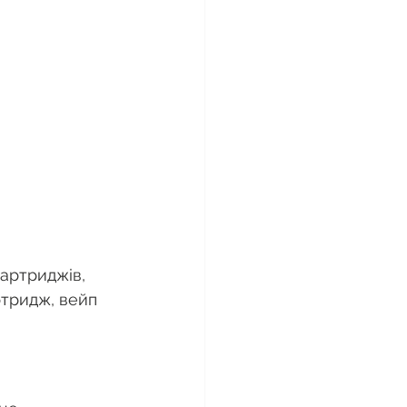
артриджів, 
ртридж, вейп 