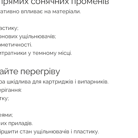
 прямих сонячних променів
гативно впливає на матеріали.
астику;
онових ущільнювачів;
рметичності.
итратники у темному місці.
кайте перегріву
а шкідлива для картриджів і випарників.
рігання:
тку;
еями;
них приладів.
ршити стан ущільнювачів і пластику.