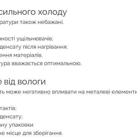
 сильного холоду
ратури також небажані.
ності ущільнювачів;
енсату після нагрівання;
ння матеріалів.
тура вважається оптимальною.
 від вологи
ть може негативно впливати на металеві елементи
актів;
денсату;
ану упаковки.
е місце для зберігання.