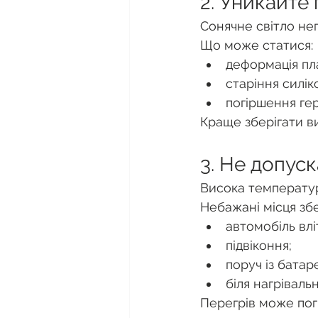
2. Уникайте
Сонячне світло не
Що може статися:
деформація пл
старіння силік
погіршення ге
Краще зберігати в
3. Не допус
Висока температур
Небажані місця збе
автомобіль влі
підвіконня;
поруч із батар
біля нагріваль
Перегрів може погі