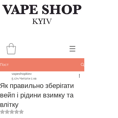
Пост
vapeshopkiev
5 січ.
Читати 1 хв
Як правильно зберігати
вейп і рідини взимку та
влітку
Оцінка: NaN з 5 зірок.