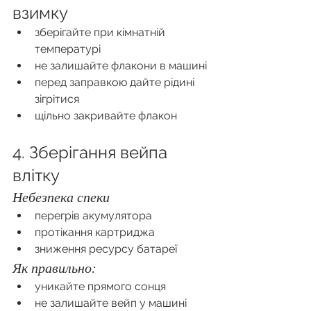
взимку
зберігайте при кімнатній 
температурі
не залишайте флакони в машині
перед заправкою дайте рідині 
зігрітися
щільно закривайте флакон
4. Зберігання вейпа 
влітку
Небезпека спеки
перегрів акумулятора
протікання картриджа
зниження ресурсу батареї
Як правильно:
уникайте прямого сонця
не залишайте вейп у машині