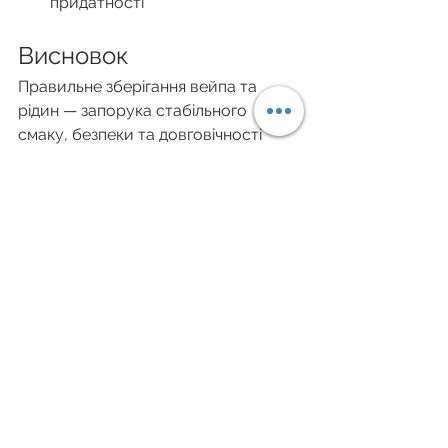
придатності
Висновок
Правильне зберігання вейпа та 
рідин — запорука стабільного 
смаку, безпеки та довговічності 
пристрою. Захищайте вейп від 
холоду взимку та від перегріву 
влітку — і він служитиме довше.
Дивитися всі
Останні пости