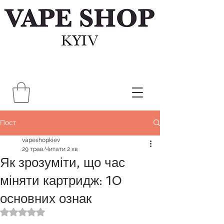
Пост
vapeshopkiev
29 трав.
Читати 2 хв
Як зрозуміти, що час
міняти картридж: 10
основних ознак
Оцінка: NaN з 5 зірок.