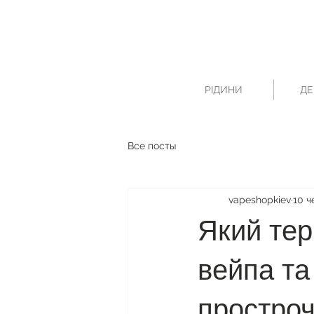
РІДИНИ
ДЕ
Все посты
vapeshopkiev
10 ч
Який тер
вейпа та
простроч