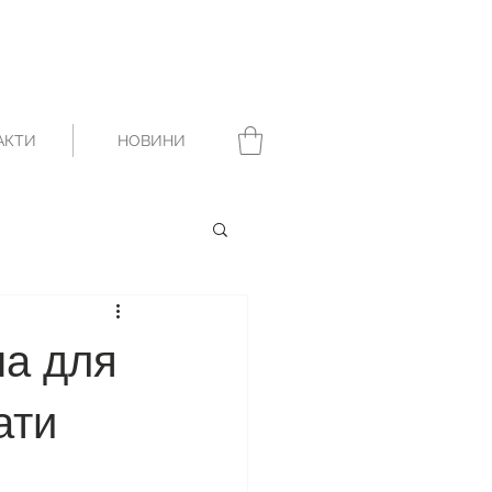
АКТИ
НОВИНИ
на для
ати