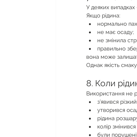
У деяких випадках 
Якщо рідина:
нормально пах
не має осаду;
не змінила стр
правильно збер
вона може залишат
Однак якість смак
8. Коли рід
Використання не р
з’явився різки
утворився оса
рідина розшар
колір змінився
були порушені