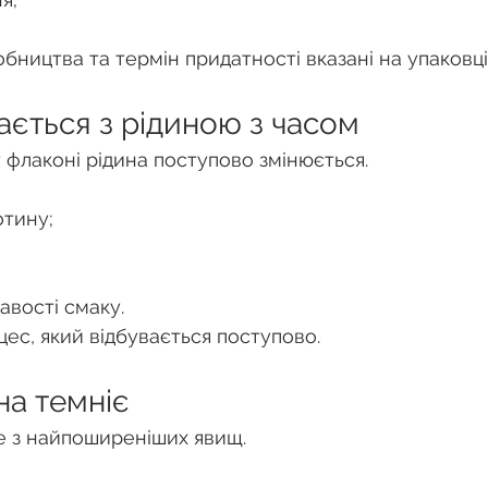
бництва та термін придатності вказані на упаковці
ається з рідиною з часом
 флаконі рідина поступово змінюється.
отину;
авості смаку.
ес, який відбувається поступово.
на темніє
е з найпоширеніших явищ.