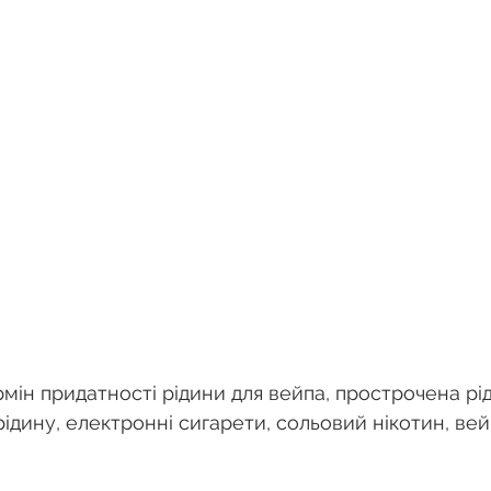
рмін придатності рідини для вейпа, прострочена рід
рідину, електронні сигарети, сольовий нікотин, вейп