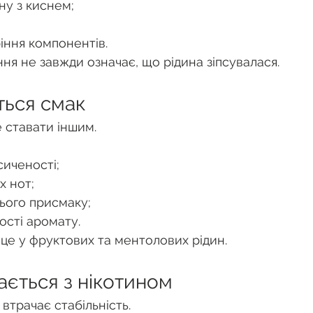
ну з киснем;
іння компонентів.
ня не завжди означає, що рідина зіпсувалася.
ться смак
 ставати іншим.
иченості;
х нот;
ього присмаку;
ості аромату.
це у фруктових та ментолових рідин.
ається з нікотином
втрачає стабільність.