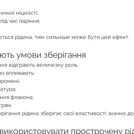
чної міцності;
 під час паріння;
ється рідина, тим сильніше може бути цей ефект.
ають умови зберігання
ння відіграють величезну роль.
но впливають:
промені;
атура;
ання флакона;
трям.
рігання рідина зберігає свої властивості значно д
 використовувати прострочену рі