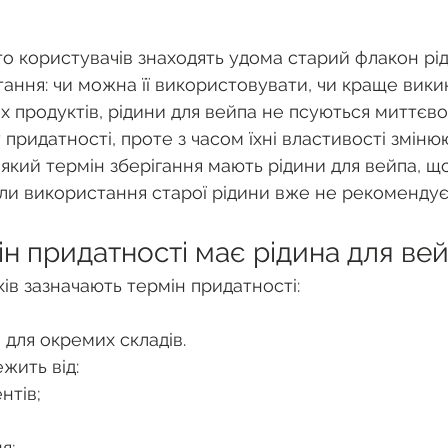
то користувачів знаходять удома старий флакон рід
тання: чи можна її використовувати, чи краще вики
их продуктів, рідини для вейпа не псуються миттєво 
 придатності, проте з часом їхні властивості змінюю
 який термін зберігання мають рідини для вейпа, що
коли використання старої рідини вже не рекомендує
ін придатності має рідина для ве
ів зазначають термін придатності:
;
в для окремих складів.
жить від:
нтів;
я;