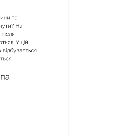
ини та 
нути? На 
після 
ться. У цій 
 відбувається 
ться.
йпа