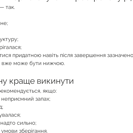
— так.
не;
уктуру;
ігалася;
ися придатною навіть після завершення зазначено
у вже може бути нижчою.
ину краще викинути
екомендується, якщо:
й неприємний запах;
д;
увалася;
 надто сильно;
 умови зберігання.