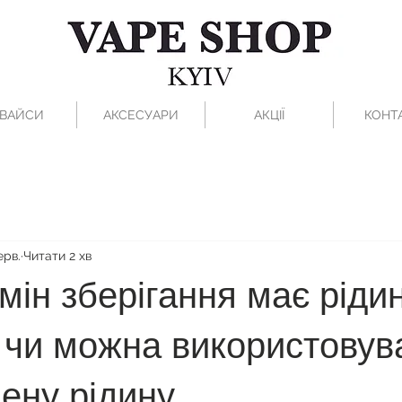
ВАЙСИ
АКСЕСУАРИ
АКЦІЇ
КОНТ
ерв.
Читати 2 хв
мін зберігання має ріди
 чи можна використовув
ену рідину