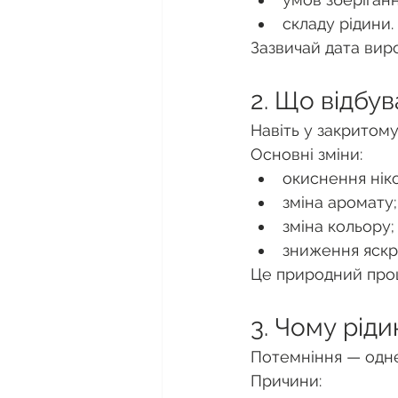
складу рідини.
Зазвичай дата виро
2. Що відбув
Навіть у закритому
Основні зміни:
окиснення нік
зміна аромату;
зміна кольору;
зниження яскр
Це природний проц
3. Чому ріди
Потемніння — одн
Причини: