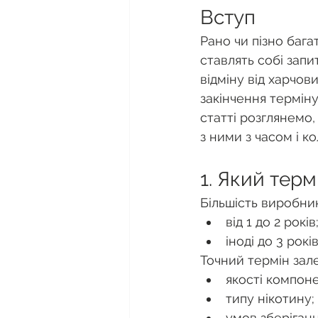
Вступ
Рано чи пізно бага
ставлять собі запи
відміну від харчов
закінчення терміну
статті розглянемо,
з ними з часом і 
1. Який терм
Більшість виробник
від 1 до 2 років
іноді до 3 рокі
Точний термін зале
якості компоне
типу нікотину;
умов зберіганн