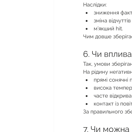
Наслідки:
зниження факти
зміна відчуттів
м’якший hit.
Чим довше зберіга
6. Чи вплив
Так, умови зберіга
На рідину негатив
прямі сонячні 
висока темпер
часте відкрив
контакт із пові
За правильного збе
7. Чи можна