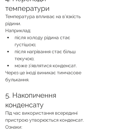
температури
Температура впливає на в’язкість 
рідини.
Наприклад:
після холоду рідина стає 
густішою;
після нагрівання стає більш 
текучою;
може з’являтися конденсат.
Через це іноді виникає тимчасове 
булькання.
5. Накопичення 
конденсату
Під час використання всередині 
пристрою утворюється конденсат.
Ознаки: