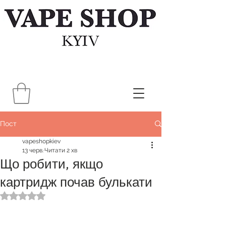
Пост
vapeshopkiev
13 черв.
Читати 2 хв
Що робити, якщо
картридж почав булькати
Оцінка: NaN з 5 зірок.