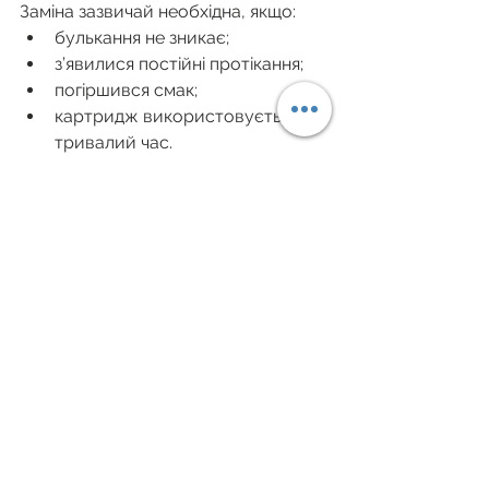
Заміна зазвичай необхідна, якщо:
булькання не зникає;
з’явилися постійні протікання;
погіршився смак;
картридж використовується 
тривалий час.
У такому випадку подальше 
використання рідко має сенс.
Практичний чек-лист
Якщо картридж почав булькати:
Перевірте рівень рідини.
Огляньте контакти.
Видаліть конденсат.
Перевірте тип рідини.
Оцініть вік картриджа.
Очистіть повітряний канал.
За потреби замініть картридж.