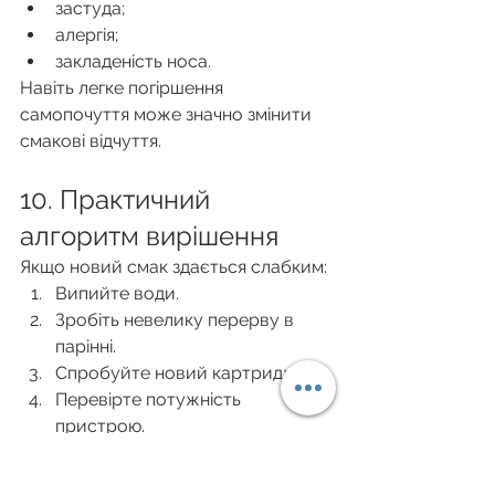
застуда;
алергія;
закладеність носа.
Навіть легке погіршення 
самопочуття може значно змінити 
смакові відчуття.
10. Практичний 
алгоритм вирішення
Якщо новий смак здається слабким:
Випийте води.
Зробіть невелику перерву в 
парінні.
Спробуйте новий картридж.
Перевірте потужність 
пристрою.
Дайте рідині трохи часу.
Спробуйте повернутися до неї 