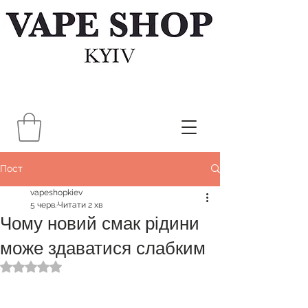
Пост
vapeshopkiev
5 черв.
Читати 2 хв
Чому новий смак рідини
може здаватися слабким
Оцінка: NaN з 5 зірок.