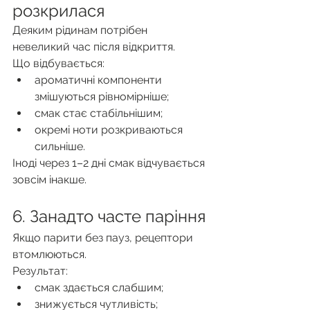
розкрилася
Деяким рідинам потрібен 
невеликий час після відкриття.
Що відбувається:
ароматичні компоненти 
змішуються рівномірніше;
смак стає стабільнішим;
окремі ноти розкриваються 
сильніше.
Іноді через 1–2 дні смак відчувається 
зовсім інакше.
6. Занадто часте паріння
Якщо парити без пауз, рецептори 
втомлюються.
Результат:
смак здається слабшим;
знижується чутливість;