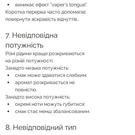
виникає ефект "vaper's tongue".
Коротка перерва часто допомагає 
повернути яскравість відчуттів.
7. Невідповідна 
потужність
Різні рідини краще розкриваються 
на різній потужності.
Занадто низька потужність:
смак може здаватися слабким;
аромат розкривається не 
повністю.
Занадто висока потужність:
окремі ноти можуть губитися;
смак стає менш збалансованим.
8. Невідповідний тип 