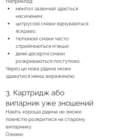
Наприклад:
ментол зазвичай здається 
насиченим;
цитрусові смаки відчуваються 
яскраво;
тютюнові смаки часто 
сприймаються м’якше;
деякі десертні смаки 
розкриваються поступово.
Через це нова рідина може 
здаватися менш вираженою.
3. Картридж або 
випарник уже зношений
Навіть хороша рідина не зможе 
повністю розкритися на старому 
випарнику.
Ознаки: