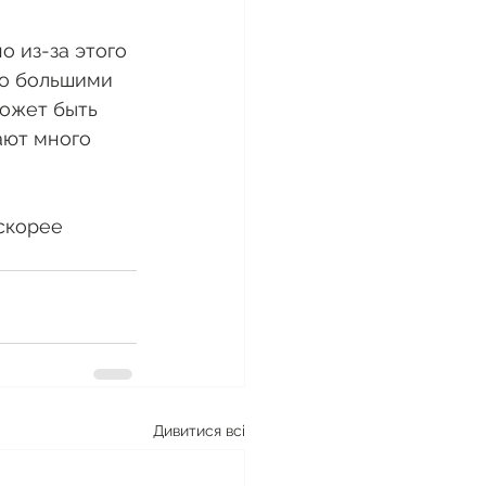
 из-за этого 
но большими 
может быть 
ают много 
скорее 
Дивитися всі