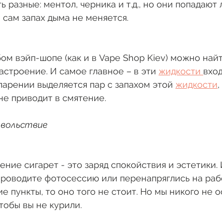
ь разные: ментол, черника и т.д., но они попадают 
а сам запах дыма не меняется.
ом вэйп-шопе (как и в Vape Shop Kiev) можно най
астроение. И самое главное – в эти 
жидкости 
вход
парении выделяется пар с запахом этой 
жидкости
,
не приводит в смятение.
овольствие
ение сигарет - это заряд спокойствия и эстетики.
 проводите фотосессию или перенапряглись на рабо
е пункты, то оно того не стоит. Но мы никого не 
тобы вы не курили. 