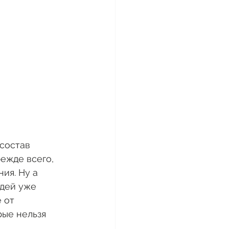
состав 
режде всего, 
ия. Ну а 
юдей уже 
 от 
рые нельзя 