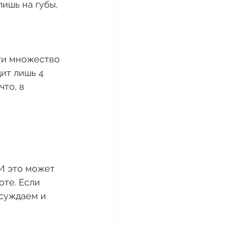
лишь на губы, 
ти множество 
ит лишь 4 
 что, в 
 И это может 
те. Если 
осуждаем и 