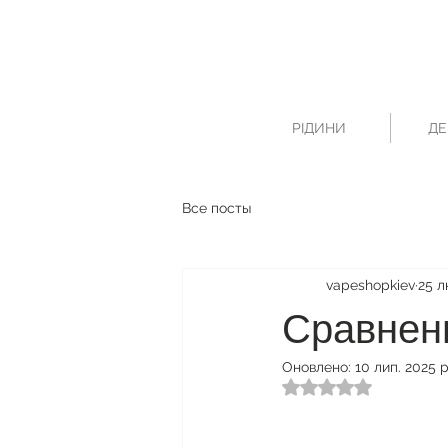
РІДИНИ
ДЕ
Все посты
vapeshopkiev
25 л
Сравнени
Оновлено:
10 лип. 2025 р
Оцінка: NaN з 5 зі