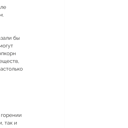
ле 
м.
зали бы 
могут 
опкорн 
еществ, 
настолько 
 горении 
 так и 