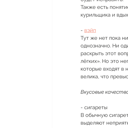
Также есть понятие
курильщика и вдыха
- 
вэйп
Тут же нет пока н
однозначно. Ни од
раскрыть этот воп
лёгких». Но это н
которые входят в 
велика, что превы
Вкусовые качества
- сигареты
В обычную сигарет
выделяют неприятн