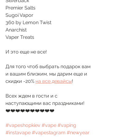
Silverback
Premier Salts
Sugoi Vapor
360 by Lemon Twist
Anarchist
Vaper Treats
И это еще не все!
Для того чтоб выбрать подарок вам 
и вашим близким, мы дарим еще и 
скидки -20% 
на все девайсы
!
Всех ждем в гости и с 
наступающими вас праздниками!
❤️❤️❤️❤️❤️❤️❤️❤️❤️❤️
#vapeshopkiev
#vape
#vaping
#instavape
#vapestagram
#newyear