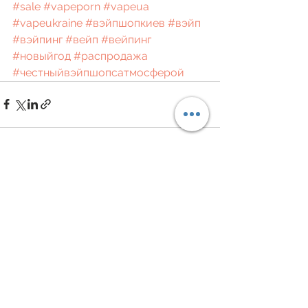
#sale
#vapeporn
#vapeua
#vapeukraine
#вэйпшопкиев
#вэйп
#вэйпинг
#вейп
#вейпинг
#новыйгод
#распродажа
#честныйвэйпшопсатмосферой
Дивитися всі
Останні пости