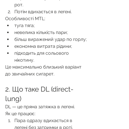
рот.
Потім вдихається в легені.
Особливості MTL:
туга тяга;
невелика кількість пари;
більш виражений удар по горлу;
економна витрата рідини;
підходить для сольового 
нікотину.
Це максимально близький варіант 
до звичайних сигарет.
2. Що таке DL (direct-
lung)
DL — це пряма затяжка в легені.
Як це працює:
Пара одразу вдихається в 
легені без затримки в роті.