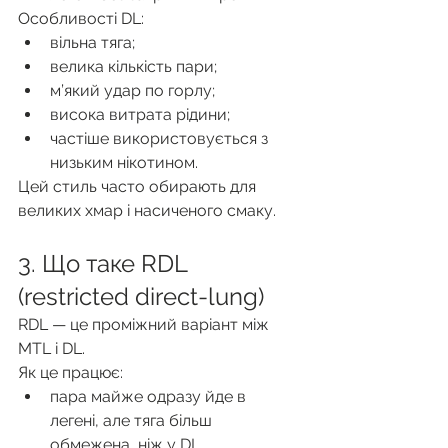
Особливості DL:
вільна тяга;
велика кількість пари;
м’який удар по горлу;
висока витрата рідини;
частіше використовується з 
низьким нікотином.
Цей стиль часто обирають для 
великих хмар і насиченого смаку.
3. Що таке RDL 
(restricted direct-lung)
RDL — це проміжний варіант між 
MTL і DL.
Як це працює:
пара майже одразу йде в 
легені, але тяга більш 
обмежена, ніж у DL.