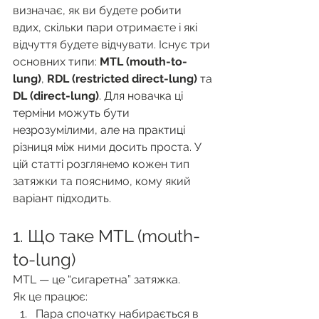
визначає, як ви будете робити 
вдих, скільки пари отримаєте і які 
відчуття будете відчувати. Існує три 
основних типи: 
MTL (mouth-to-
lung)
, 
RDL (restricted direct-lung)
 та 
DL (direct-lung)
. Для новачка ці 
терміни можуть бути 
незрозумілими, але на практиці 
різниця між ними досить проста. У 
цій статті розглянемо кожен тип 
затяжки та пояснимо, кому який 
варіант підходить.
1. Що таке MTL (mouth-
to-lung)
MTL — це “сигаретна” затяжка.
Як це працює:
Пара спочатку набирається в 