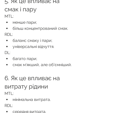
5. Як це впливає на 
смак і пару
MTL:
менше пари;
більш концентрований смак.
RDL:
баланс смаку і пари;
універсальні відчуття.
DL:
багато пари;
смак м’якший, але об’ємніший.
6. Як це впливає на 
витрату рідини
MTL:
мінімальна витрата.
RDL:
середня витрата.