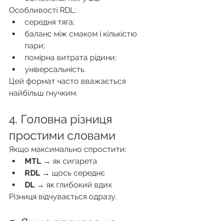
Особливості RDL:
середня тяга;
баланс між смаком і кількістю 
пари;
помірна витрата рідини;
універсальність.
Цей формат часто вважається 
найбільш гнучким.
4. Головна різниця 
простими словами
Якщо максимально спростити:
MTL
 → як сигарета
RDL
 → щось середнє
DL
 → як глибокий вдих
Різниця відчувається одразу.