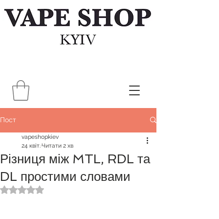
Пост
vapeshopkiev
24 квіт.
Читати 2 хв
Різниця між MTL, RDL та
DL простими словами
Оцінка: NaN з 5 зірок.