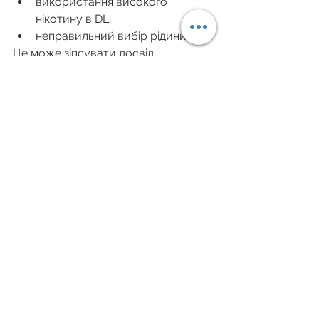
використання високого 
нікотину в DL;
неправильний вибір рідини;
Це може зіпсувати досвід.
9. Практична схема 
вибору
Новачок → MTL.
Досвідчений користувач → RDL.
Для хмар → DL.
Для економії → MTL.
Висновок
MTL, RDL і DL — це три різні стилі 
паріння, які відрізняються способом 
затяжки, кількістю пари та 
відчуттями. Розуміння цих 
відмінностей допомагає правильно 