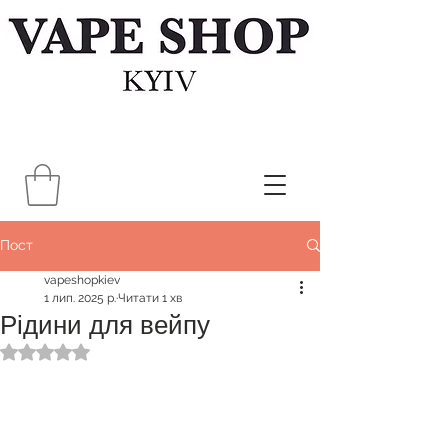
Пост
vapeshopkiev
1 лип. 2025 р.
Читати 1 хв
Рідини для вейпу
Оцінка: NaN з 5 зірок.