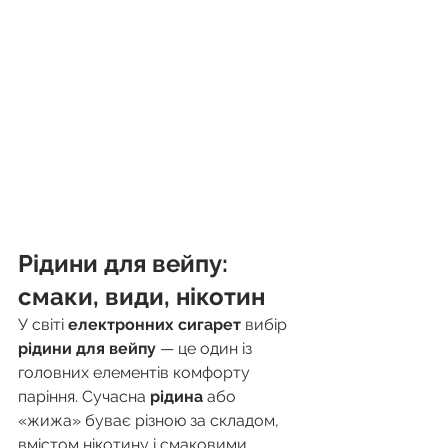
Рідини для вейпу: 
смаки, види, нікотин
У світі 
електронних сигарет
 вибір 
рідини для вейпу
 — це один із 
головних елементів комфорту 
паріння. Сучасна 
рідина
 або 
«жижа» буває різною за складом, 
вмістом нікотину і смаковими 