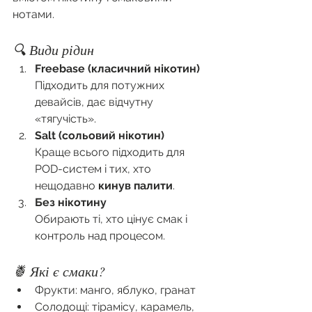
нотами.
🔍 Види рідин
Freebase (класичний нікотин)
Підходить для потужних 
девайсів, дає відчутну 
«тягучість».
Salt (сольовий нікотин)
Краще всього підходить для 
POD-систем і тих, хто 
нещодавно 
кинув палити
.
Без нікотину
Обирають ті, хто цінує смак і 
контроль над процесом.
🍍 Які є смаки?
Фрукти: манго, яблуко, гранат
Солодощі: тірамісу, карамель, 