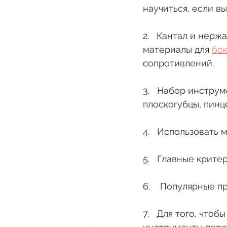
научиться, если вы
2.   Кантал и нер
материалы для 
бо
сопротивлений. 
3.   Набор инстру
плоскогубцы, пинц
4.   Использовать 
5.   Главные крит
6.    Популярные пр
7.   Для того, что