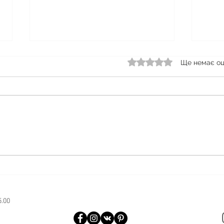
Оцінка: 0 з 5 зірок.
Ще немає оц
Що робити, якщо пристрій
Чи м
не бачить картридж
заря
5.00