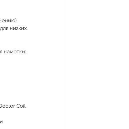
нению) 
 для низких 
я намотки: 
Doctor Coil
и 