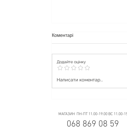
Коментарі
Додайте оцінку
Як правильно перевозити та
Написати коментар...
зберігати вейп у поїздках
МАГАЗИН ПН-ПТ 11.00-19.00 ВС 11.00-1
068 869 08 59