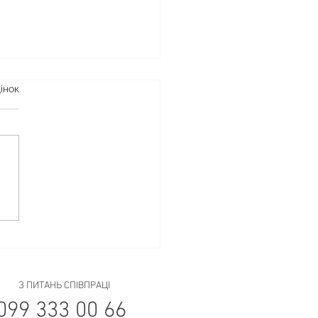
інок
ожна залишати вейп на
дці на ніч
З ПИТАНЬ СПІВПРАЦІ
099 333 00 66