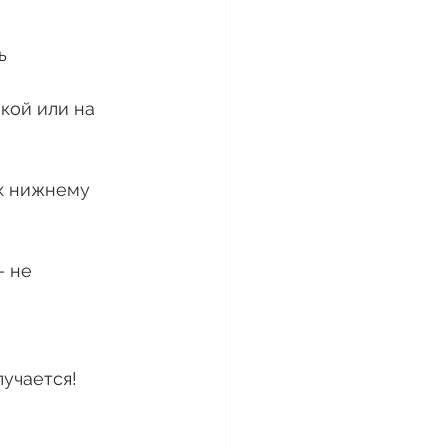
ь
кой или на 
ю к нижнему 
– не 
учается! 