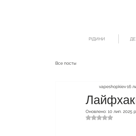
РІДИНИ
ДЕ
Все посты
vapeshopkiev
16 л
Лайфхак
Оновлено:
10 лип. 2025 р
Оцінка: NaN з 5 зі