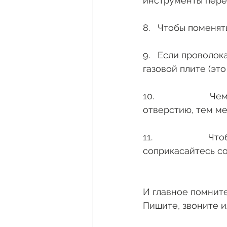
инструменты пере
8.   Чтобы поменя
9.   Если проволо
газовой плите (эт
10.                
отверстию, тем ме
11.                 
соприкасайтесь со
И главное помните
Пишите, звоните и