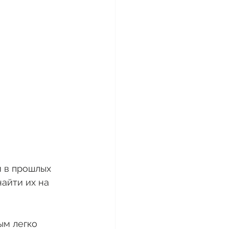
 в прошлых 
найти их на 
рым легко 