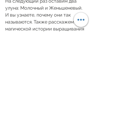
На следующий раз оставим два 
улуна: Молочный и Женьшеневый. 
И вы узнаете, почему они так 
называются. Также расскажем о 
магической истории выращивания 
и приготовления всех китайских 
чаев. Приятного чаепития!
Дивитися всі
Останні пости