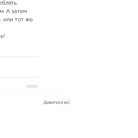
блять, 
. А затем 
, или тот же 
ь! 
Дивитися всі