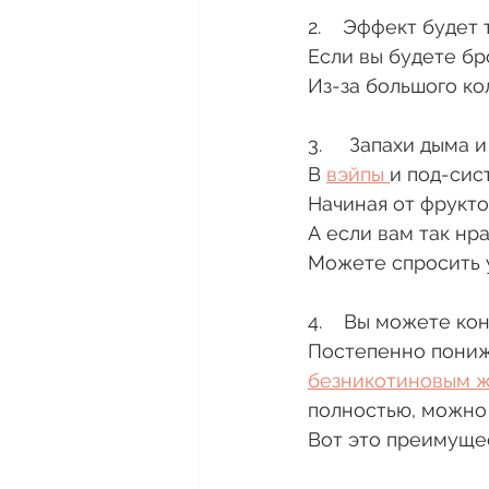
2.    Эффект буде
Если вы будете бро
Из-за большого ко
3.     Запахи дыма
В 
вэйпы 
и под-сис
Начиная от фрукто
А если вам так нр
Можете спросить 
4.    Вы можете к
Постепенно пониж
безникотиновым 
полностью, можно
Вот это преимуще