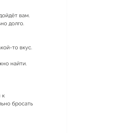
дойдёт вам. 
но долго. 
ой-то вкус. 
жно найти. 
 к 
льно бросать 