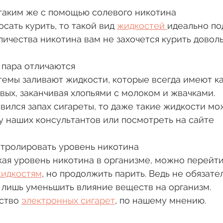
т таким же с помощью солевого никотина
сать курить, то такой вид 
жидкостей 
идеально по
личества никотина вам не захочется курить доволь
 и пара отличаются
темы заливают жидкости, которые всегда имеют как
вых, заканчивая хлопьями с молоком и жвачками. 
авился запах сигареты, то даже такие жидкости мо
у наших консультантов или посмотреть на сайте
онтролировать уровень никотина 
ая уровень никотина в организме, можно перейти
жидкостям
, но продолжить парить. Ведь не обязате
 лишь уменьшить влияние веществ на организм.
ство 
электронных сигарет
, по нашему мнению. 