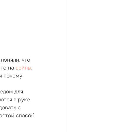
поняли, что 
то на 
вэйпы
. 
м почему! 
едом для 
тся в руке. 
довать с 
остой способ 