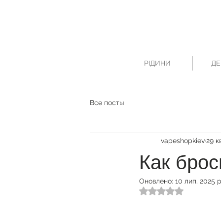
РІДИНИ
ДЕ
Все посты
vapeshopkiev
29 к
Как брос
Оновлено:
10 лип. 2025 р
Оцінка: NaN з 5 зі