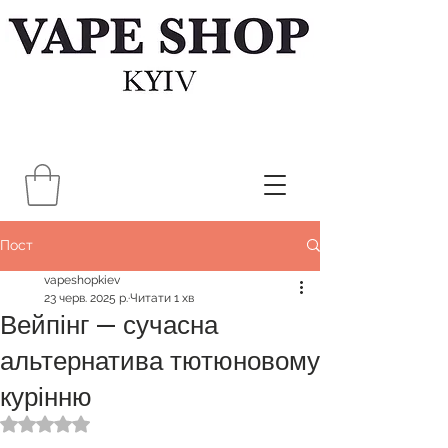
Пост
vapeshopkiev
23 черв. 2025 р.
Читати 1 хв
Вейпінг — сучасна
альтернатива тютюновому
курінню
Оцінка: NaN з 5 зірок.