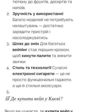
тютюну до фруктів, десертів та 
напоїв.
Зручність у використанні 
Багато моделей не потребують 
налаштувань — достатньо 
зарядити пристрій і 
насолоджуватись.
Шлях до змін 
Для багатьох 
вейпінг
 став першим кроком, 
щоб 
кинути палити
 та змінити 
звички.
Стиль та технології 
Сучасні 
електронні сигарети
 — це не 
просто функціональні гаджети, 
а ще й стильні аксесуари.
🛒 Де купити вейп у Києві?
Якщо ви шукаєте, де 
купити вейп у 